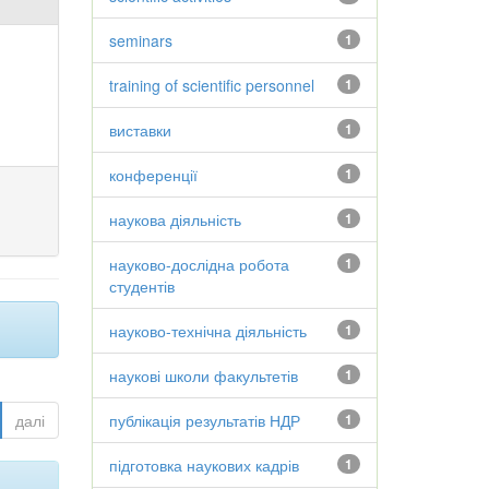
seminars
1
training of scientific personnel
1
виставки
1
конференції
1
наукова діяльність
1
науково-дослідна робота
1
студентів
науково-технічна діяльність
1
наукові школи факультетів
1
далі
публікація результатів НДР
1
підготовка наукових кадрів
1