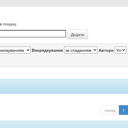
в пошуку.
Впорядкування
Автори
назад
1