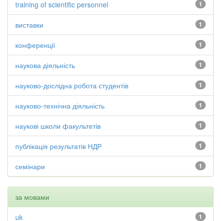
training of scientific personnel
1
виставки
1
конференції
1
наукова діяльність
1
науково-дослідна робота студентів
1
науково-технічна діяльність
1
наукові школи факультетів
1
публікація результатів НДР
1
семінари
1
за мовами
uk
1