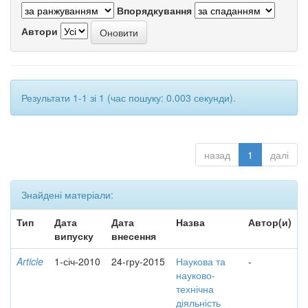
Впорядкування
Автори
Результати 1-1 зі 1 (час пошуку: 0.003 секунди).
назад
1
далі
Знайдені матеріали:
Тип
Дата
Дата
Назва
Автор(и)
випуску
внесення
Article
1-січ-2010
24-гру-2015
Наукова та
-
науково-
технічна
діяльність