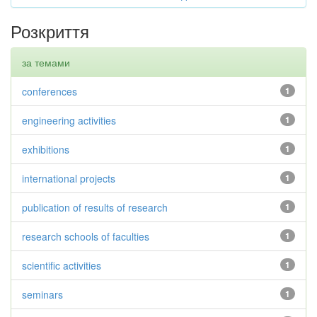
Розкриття
за темами
conferences
1
engineering activities
1
exhibitions
1
international projects
1
publication of results of research
1
research schools of faculties
1
scientific activities
1
seminars
1