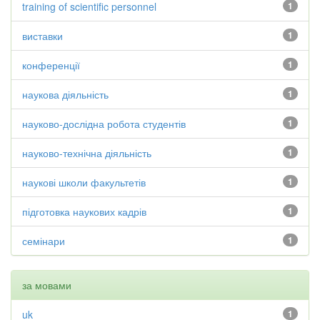
training of scientific personnel
1
виставки
1
конференції
1
наукова діяльність
1
науково-дослідна робота студентів
1
науково-технічна діяльність
1
наукові школи факультетів
1
підготовка наукових кадрів
1
семінари
1
за мовами
uk
1