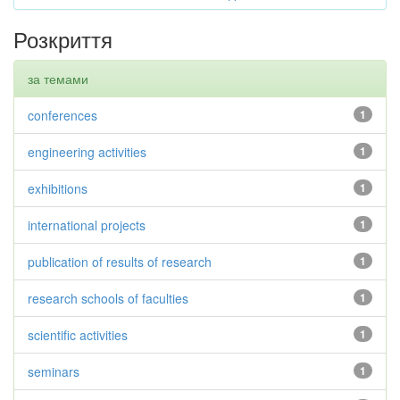
Розкриття
за темами
conferences
1
engineering activities
1
exhibitions
1
international projects
1
publication of results of research
1
research schools of faculties
1
scientific activities
1
seminars
1