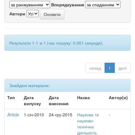
Впорядкування
Автори
Результати 1-1 зі 1 (час пошуку: 0.001 секунди).
назад
1
далі
Знайдені матеріали:
Тип
Дата
Дата
Назва
Автор(и)
випуску
внесення
Article
1-січ-2010
24-гру-2015
Наукова та
-
науково-
технічна
діяльність