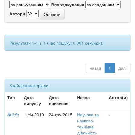
Впорядкування
Автори
Результати 1-1 зі 1 (час пошуку: 0.001 секунди).
назад
1
далі
Знайдені матеріали:
Тип
Дата
Дата
Назва
Автор(и)
випуску
внесення
Article
1-січ-2010
24-гру-2015
Наукова та
-
науково-
технічна
діяльність