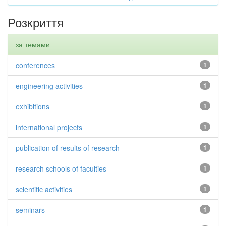
Розкриття
за темами
conferences
1
engineering activities
1
exhibitions
1
international projects
1
publication of results of research
1
research schools of faculties
1
scientific activities
1
seminars
1