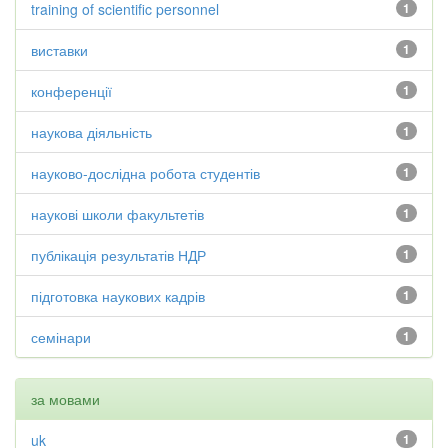
training of scientific personnel
1
виставки
1
конференції
1
наукова діяльність
1
науково-дослідна робота студентів
1
наукові школи факультетів
1
публікація результатів НДР
1
підготовка наукових кадрів
1
семінари
1
за мовами
uk
1