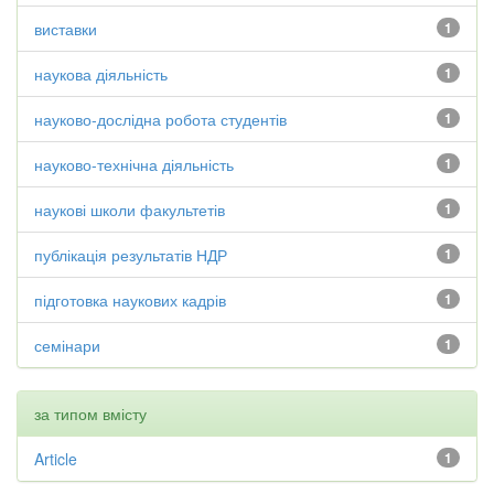
виставки
1
наукова діяльність
1
науково-дослідна робота студентів
1
науково-технічна діяльність
1
наукові школи факультетів
1
публікація результатів НДР
1
підготовка наукових кадрів
1
семінари
1
за типом вмісту
Article
1