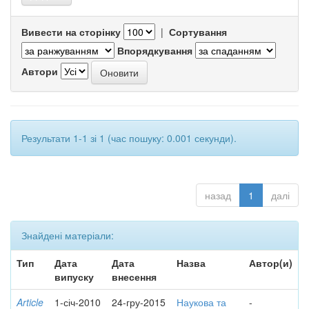
Вивести на сторінку
|
Сортування
Впорядкування
Автори
Результати 1-1 зі 1 (час пошуку: 0.001 секунди).
назад
1
далі
Знайдені матеріали:
Тип
Дата
Дата
Назва
Автор(и)
випуску
внесення
Article
1-січ-2010
24-гру-2015
Наукова та
-