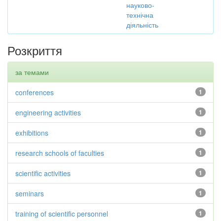
науково-
технічна
діяльність
Розкриття
за темами
conferences
1
engineering activities
1
exhibitions
1
research schools of faculties
1
scientific activities
1
seminars
1
training of scientific personnel
1