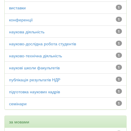
виставки
1
конференції
1
наукова діяльність
1
науково-дослідна робота студентів
1
науково-технічна діяльність
1
наукові школи факультетів
1
публікація результатів НДР
1
підготовка наукових кадрів
1
семінари
1
за мовами