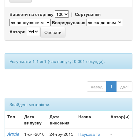
Вивести на сторінку
|
Сортування
Впорядкування
Автори
Результати 1-1 зі 1 (час пошуку: 0.001 секунди).
назад
1
далі
Знайдені матеріали:
Тип
Дата
Дата
Назва
Автор(и)
випуску
внесення
Article
1-січ-2010
24-гру-2015
Наукова та
-