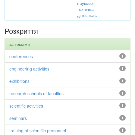
науково-
технічна
діяльність
Розкриття
за темами
conferences
1
engineering activities
1
exhibitions
1
research schools of faculties
1
scientific activities
1
seminars
1
training of scientific personnel
1