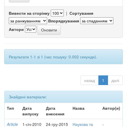
Вивести на сторінку
|
Сортування
Впорядкування
Автори
Результати 1-1 зі 1 (час пошуку: 0.002 секунди).
назад
1
далі
Знайдені матеріали:
Тип
Дата
Дата
Назва
Автор(и)
випуску
внесення
Article
1-січ-2010
24-гру-2015
Наукова та
-