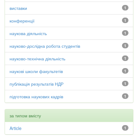
виставки
1
конференції
1
наукова діяльність
1
науково-дослідна робота студентів
1
науково-технічна діяльність
1
наукові школи факультетів
1
публікація результатів НДР
1
підготовка наукових кадрів
1
за типом вмісту
Article
1