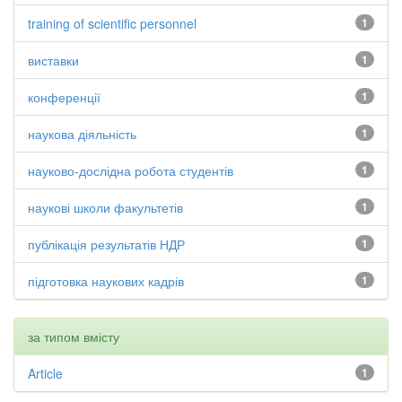
training of scientific personnel
1
виставки
1
конференції
1
наукова діяльність
1
науково-дослідна робота студентів
1
наукові школи факультетів
1
публікація результатів НДР
1
підготовка наукових кадрів
1
за типом вмісту
Article
1