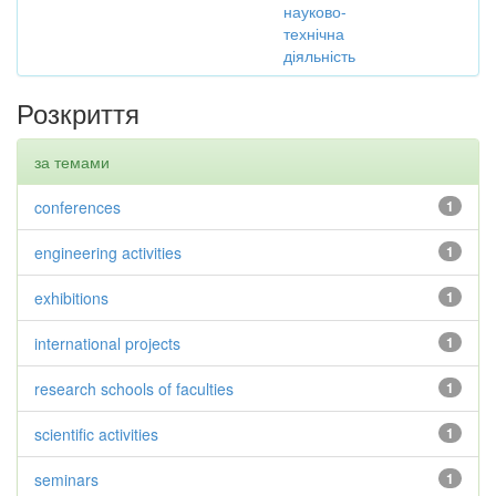
науково-
технічна
діяльність
Розкриття
за темами
conferences
1
engineering activities
1
exhibitions
1
international projects
1
research schools of faculties
1
scientific activities
1
seminars
1