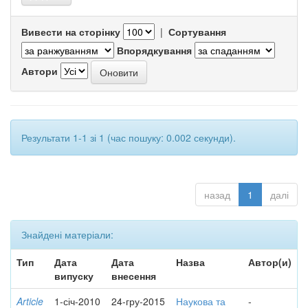
Вивести на сторінку
|
Сортування
Впорядкування
Автори
Результати 1-1 зі 1 (час пошуку: 0.002 секунди).
назад
1
далі
Знайдені матеріали:
Тип
Дата
Дата
Назва
Автор(и)
випуску
внесення
Article
1-січ-2010
24-гру-2015
Наукова та
-