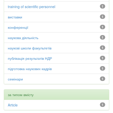
training of scientific personnel
1
виставки
1
конференції
1
наукова діяльність
1
наукові школи факультетів
1
публікація результатів НДР
1
підготовка наукових кадрів
1
семінари
1
за типом вмісту
Article
1