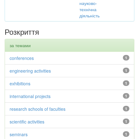
науково-
технічна
діяльність
Розкриття
за темами
conferences
1
engineering activities
1
exhibitions
1
international projects
1
research schools of faculties
1
scientific activities
1
seminars
1