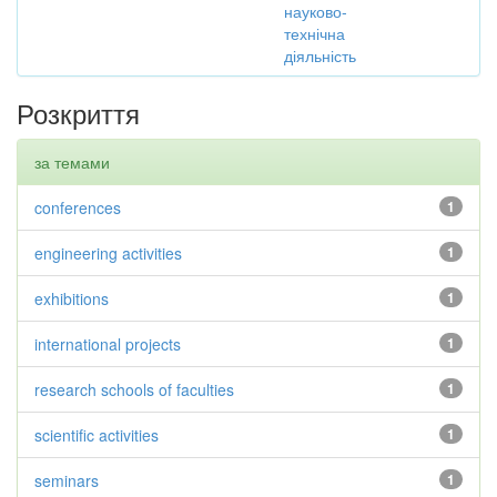
науково-
технічна
діяльність
Розкриття
за темами
conferences
1
engineering activities
1
exhibitions
1
international projects
1
research schools of faculties
1
scientific activities
1
seminars
1