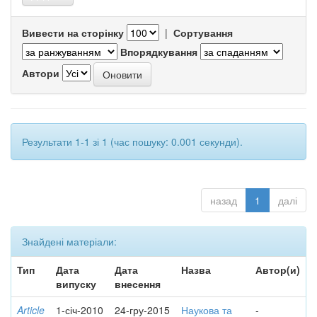
Вивести на сторінку
|
Сортування
Впорядкування
Автори
Результати 1-1 зі 1 (час пошуку: 0.001 секунди).
назад
1
далі
Знайдені матеріали:
Тип
Дата
Дата
Назва
Автор(и)
випуску
внесення
Article
1-січ-2010
24-гру-2015
Наукова та
-