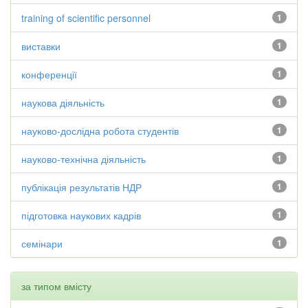
training of scientific personnel
1
виставки
1
конференції
1
наукова діяльність
1
науково-дослідна робота студентів
1
науково-технічна діяльність
1
публікація результатів НДР
1
підготовка наукових кадрів
1
семінари
1
за типом вмісту