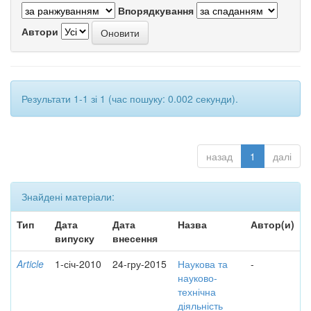
Впорядкування
Автори
Результати 1-1 зі 1 (час пошуку: 0.002 секунди).
назад
1
далі
Знайдені матеріали:
Тип
Дата
Дата
Назва
Автор(и)
випуску
внесення
Article
1-січ-2010
24-гру-2015
Наукова та
-
науково-
технічна
діяльність