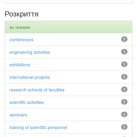
Розкриття
за темами
conferences
1
engineering activities
1
exhibitions
1
international projects
1
research schools of faculties
1
scientific activities
1
seminars
1
training of scientific personnel
1