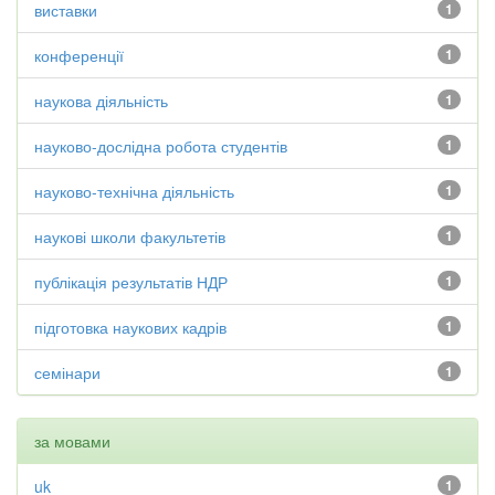
виставки
1
конференції
1
наукова діяльність
1
науково-дослідна робота студентів
1
науково-технічна діяльність
1
наукові школи факультетів
1
публікація результатів НДР
1
підготовка наукових кадрів
1
семінари
1
за мовами
uk
1