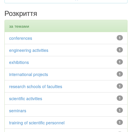
Розкриття
за темами
conferences
1
engineering activities
1
exhibitions
1
international projects
1
research schools of faculties
1
scientific activities
1
seminars
1
training of scientific personnel
1