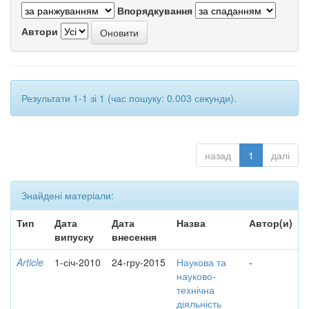
Впорядкування
Автори
Результати 1-1 зі 1 (час пошуку: 0.003 секунди).
назад
1
далі
Знайдені матеріали:
Тип
Дата
Дата
Назва
Автор(и)
випуску
внесення
Article
1-січ-2010
24-гру-2015
Наукова та
-
науково-
технічна
діяльність