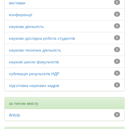
виставки
1
конференції
1
наукова діяльність
1
науково-дослідна робота студентів
1
науково-технічна діяльність
1
наукові школи факультетів
1
публікація результатів НДР
1
підготовка наукових кадрів
1
за типом вмісту
Article
1