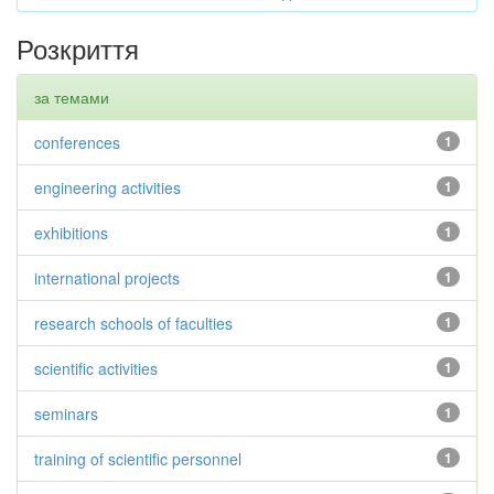
Розкриття
за темами
conferences
1
engineering activities
1
exhibitions
1
international projects
1
research schools of faculties
1
scientific activities
1
seminars
1
training of scientific personnel
1