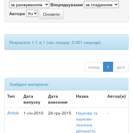
Впорядкування
Автори
Результати 1-1 зі 1 (час пошуку: 0.001 секунди).
назад
1
далі
Знайдені матеріали:
Тип
Дата
Дата
Назва
Автор(и)
випуску
внесення
Article
1-січ-2010
24-гру-2015
Наукова та
-
науково-
технічна
діяльність