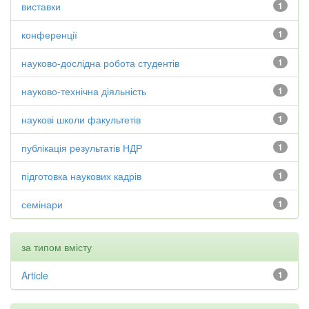
виставки
1
конференції
1
науково-дослідна робота студентів
1
науково-технічна діяльність
1
наукові школи факультетів
1
публікація результатів НДР
1
підготовка наукових кадрів
1
семінари
1
за типом вмісту
Article
1