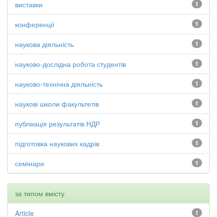
виставки
1
конференції
1
наукова діяльність
1
науково-дослідна робота студентів
1
науково-технічна діяльність
1
наукові школи факультетів
1
публікація результатів НДР
1
підготовка наукових кадрів
1
семінари
1
за типом вмісту
Article
1