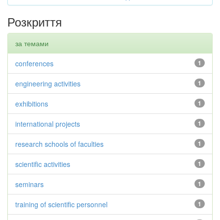
Розкриття
за темами
conferences
1
engineering activities
1
exhibitions
1
international projects
1
research schools of faculties
1
scientific activities
1
seminars
1
training of scientific personnel
1