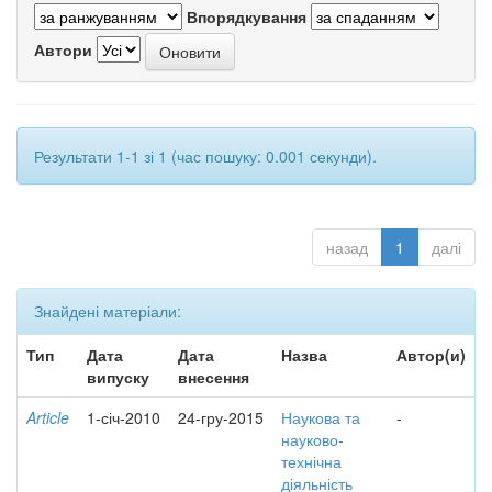
Впорядкування
Автори
Результати 1-1 зі 1 (час пошуку: 0.001 секунди).
назад
1
далі
Знайдені матеріали:
Тип
Дата
Дата
Назва
Автор(и)
випуску
внесення
Article
1-січ-2010
24-гру-2015
Наукова та
-
науково-
технічна
діяльність