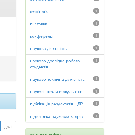
seminars
1
виставки
1
конференції
1
наукова діяльність
1
науково-дослідна робота
1
студентів
науково-технічна діяльність
1
наукові школи факультетів
1
публікація результатів НДР
1
підготовка наукових кадрів
1
далі
за типом вмісту