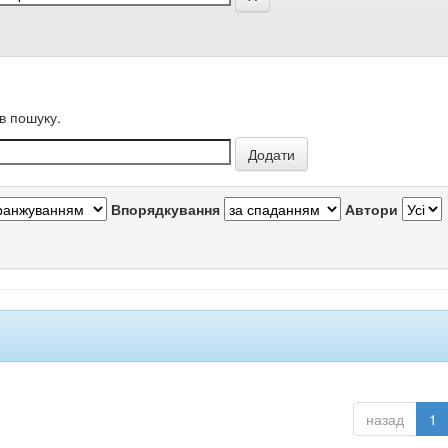
в пошуку.
Впорядкування
Автори
назад
1