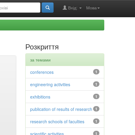
Вхід:
Мова
Розкриття
за темами
conferences
1
engineering activities
1
exhibitions
1
publication of results of research
1
research schools of faculties
1
scientific activities
1