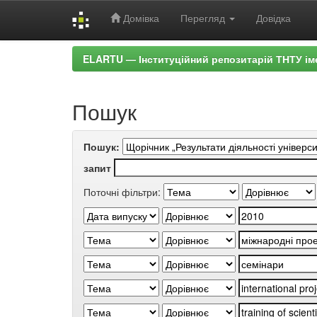
Домівка
Перегляд
Довідка
Skip
ELARTU — Інституційний репозитарій ТНТУ ім
navigation
Пошук
Пошук:
запит
Поточні фільтри: