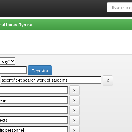
ені Івана Пулюя