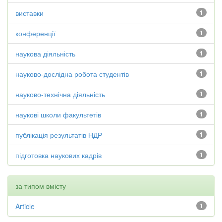
виставки
1
конференції
1
наукова діяльність
1
науково-дослідна робота студентів
1
науково-технічна діяльність
1
наукові школи факультетів
1
публікація результатів НДР
1
підготовка наукових кадрів
1
за типом вмісту
Article
1