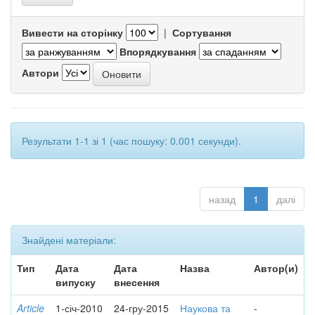
Вивести на сторінку
|
Сортування
Впорядкування
Автори
Результати 1-1 зі 1 (час пошуку: 0.001 секунди).
назад
1
далі
Знайдені матеріали:
Тип
Дата
Дата
Назва
Автор(и)
випуску
внесення
Article
1-січ-2010
24-гру-2015
Наукова та
-