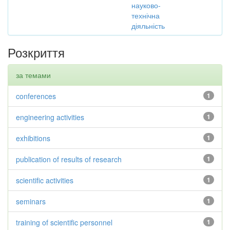
науково-
технічна
діяльність
Розкриття
за темами
conferences
1
engineering activities
1
exhibitions
1
publication of results of research
1
scientific activities
1
seminars
1
training of scientific personnel
1