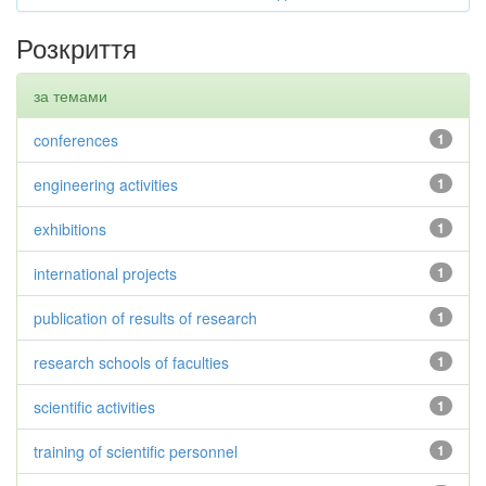
Розкриття
за темами
conferences
1
engineering activities
1
exhibitions
1
international projects
1
publication of results of research
1
research schools of faculties
1
scientific activities
1
training of scientific personnel
1