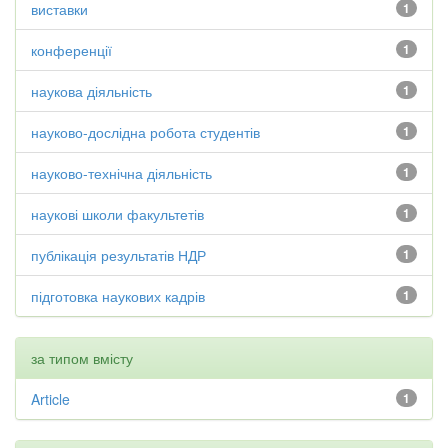
виставки
1
конференції
1
наукова діяльність
1
науково-дослідна робота студентів
1
науково-технічна діяльність
1
наукові школи факультетів
1
публікація результатів НДР
1
підготовка наукових кадрів
1
за типом вмісту
Article
1