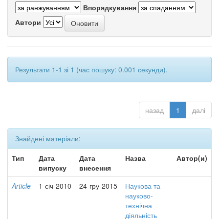
Впорядкування
Автори
Результати 1-1 зі 1 (час пошуку: 0.001 секунди).
назад
1
далі
Знайдені матеріали:
Тип
Дата
Дата
Назва
Автор(и)
випуску
внесення
Article
1-січ-2010
24-гру-2015
Наукова та
-
науково-
технічна
діяльність