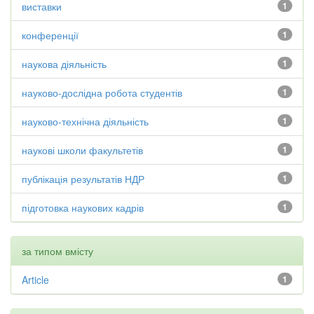
виставки
1
конференції
1
наукова діяльність
1
науково-дослідна робота студентів
1
науково-технічна діяльність
1
наукові школи факультетів
1
публікація результатів НДР
1
підготовка наукових кадрів
1
за типом вмісту
Article
1