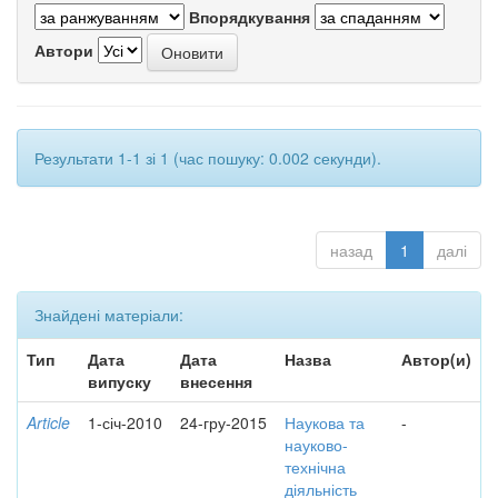
Впорядкування
Автори
Результати 1-1 зі 1 (час пошуку: 0.002 секунди).
назад
1
далі
Знайдені матеріали:
Тип
Дата
Дата
Назва
Автор(и)
випуску
внесення
Article
1-січ-2010
24-гру-2015
Наукова та
-
науково-
технічна
діяльність