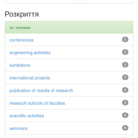
Розкриття
за темами
conferences
1
engineering activities
1
exhibitions
1
international projects
1
publication of results of research
1
research schools of faculties
1
scientific activities
1
seminars
1