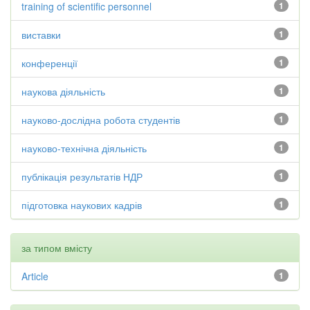
training of scientific personnel
1
виставки
1
конференції
1
наукова діяльність
1
науково-дослідна робота студентів
1
науково-технічна діяльність
1
публікація результатів НДР
1
підготовка наукових кадрів
1
за типом вмісту
Article
1