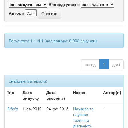
Впорядкування
Автори
Результати 1-1 зі 1 (час пошуку: 0.002 секунди).
назад
1
далі
Знайдені матеріали:
Тип
Дата
Дата
Назва
Автор(и)
випуску
внесення
Article
1-січ-2010
24-гру-2015
Наукова та
-
науково-
технічна
діяльність