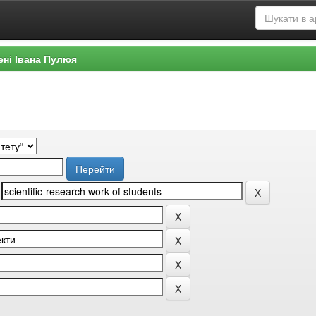
ені Івана Пулюя