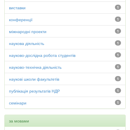
виставки
1
конференції
1
міжнародні проекти
1
наукова діяльність
1
науково-дослідна робота студентів
1
науково-технічна діяльність
1
наукові школи факультетів
1
публікація результатів НДР
1
семінари
1
за мовами