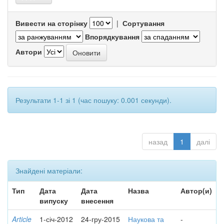
Вивести на сторінку
|
Сортування
Впорядкування
Автори
Результати 1-1 зі 1 (час пошуку: 0.001 секунди).
назад
1
далі
Знайдені матеріали:
Тип
Дата
Дата
Назва
Автор(и)
випуску
внесення
Article
1-січ-2012
24-гру-2015
Наукова та
-