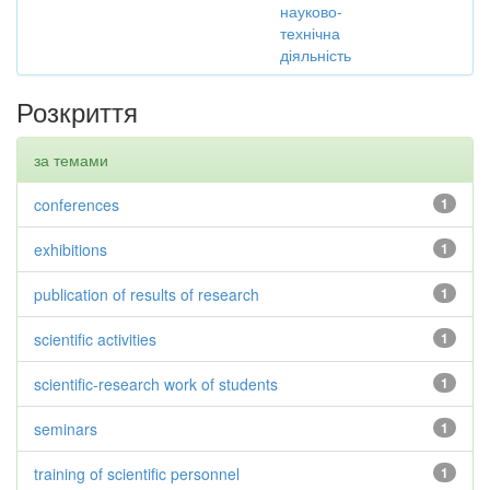
науково-
технічна
діяльність
Розкриття
за темами
conferences
1
exhibitions
1
publication of results of research
1
scientific activities
1
scientific-research work of students
1
seminars
1
training of scientific personnel
1