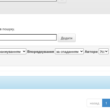
в пошуку.
Впорядкування
Автори
назад
1