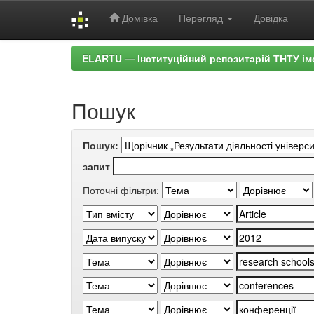
Домівка
Перегляд
Довідка
Skip
ELARTU — Інституційний репозитарій ТНТУ ім
navigation
Пошук
Пошук:
запит
Поточні фільтри: