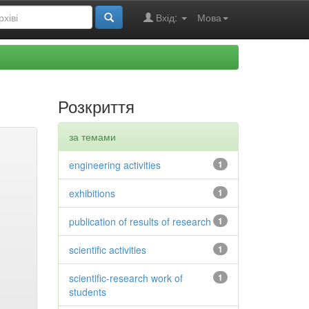
Вхід:
Мова
Розкриття
за темами
engineering activities
1
exhibitions
1
publication of results of research
1
scientific activities
1
scientific-research work of
1
students