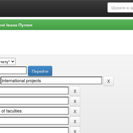
ені Івана Пулюя