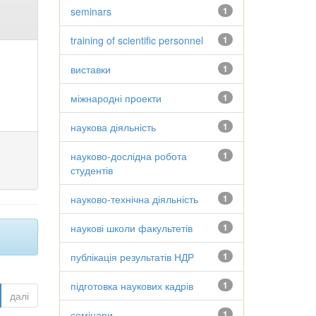
seminars
1
training of scientific personnel
1
виставки
1
міжнародні проекти
1
наукова діяльність
1
науково-дослідна робота
1
студентів
науково-технічна діяльність
1
наукові школи факультетів
1
публікація результатів НДР
1
підготовка наукових кадрів
1
далі
семінари
1