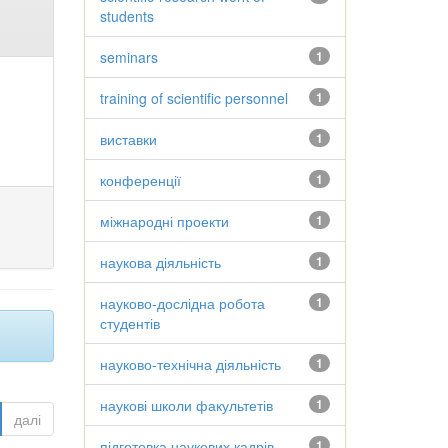
students
seminars
1
training of scientific personnel
1
виставки
1
конференції
1
міжнародні проекти
1
наукова діяльність
1
науково-дослідна робота
1
студентів
науково-технічна діяльність
1
наукові школи факультетів
1
далі
підготовка наукових кадрів
1