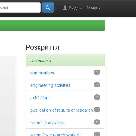
Вхід:
Мова
Розкриття
за темами
conferences
1
engineering activities
1
exhibitions
1
publication of results of research
1
scientific activities
1
scientific-research work of
1