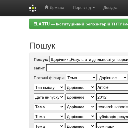
Домівка
Перегляд
Довідка
Skip
ELARTU — Інституційний репозитарій ТНТУ ім
navigation
Пошук
Пошук:
запит
Поточні фільтри: