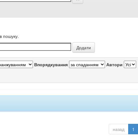
в пошуку.
Впорядкування
Автори
назад
1