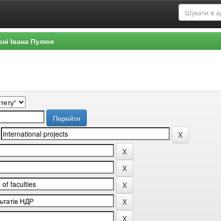
ені Івана Пулюя