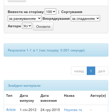
Вивести на сторінку
|
Сортування
Впорядкування
Автори
Результати 1-1 зі 1 (час пошуку: 0.001 секунди).
назад
1
далі
Знайдені матеріали:
Тип
Дата
Дата
Назва
Автор(и)
випуску
внесення
Article
1-січ-2012
24-гру-2015
Наукова та
-