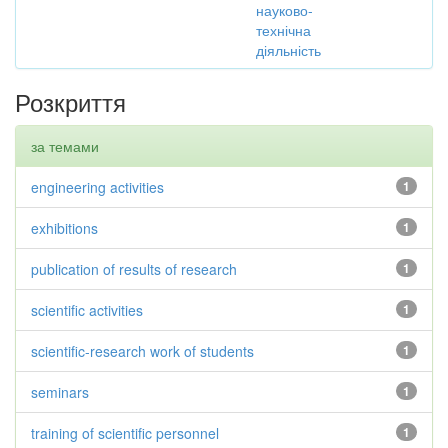
науково-
технічна
діяльність
Розкриття
за темами
engineering activities
1
exhibitions
1
publication of results of research
1
scientific activities
1
scientific-research work of students
1
seminars
1
training of scientific personnel
1