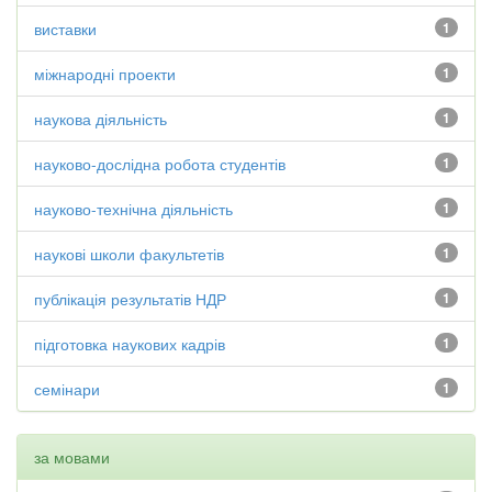
виставки
1
міжнародні проекти
1
наукова діяльність
1
науково-дослідна робота студентів
1
науково-технічна діяльність
1
наукові школи факультетів
1
публікація результатів НДР
1
підготовка наукових кадрів
1
семінари
1
за мовами