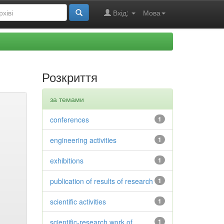
Вхід:
Мова
Розкриття
за темами
conferences
1
engineering activities
1
exhibitions
1
publication of results of research
1
scientific activities
1
scientific-research work of
1