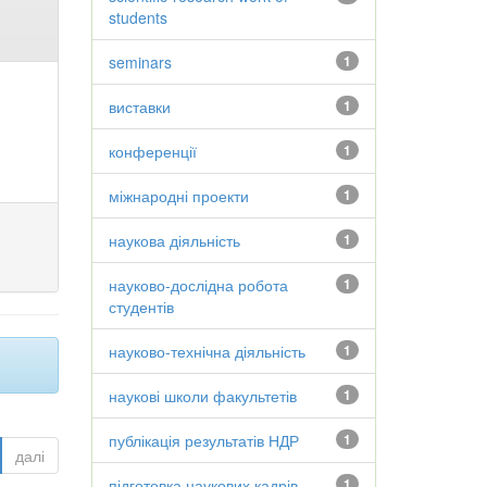
students
seminars
1
виставки
1
конференції
1
міжнародні проекти
1
наукова діяльність
1
науково-дослідна робота
1
студентів
науково-технічна діяльність
1
наукові школи факультетів
1
публікація результатів НДР
1
далі
підготовка наукових кадрів
1