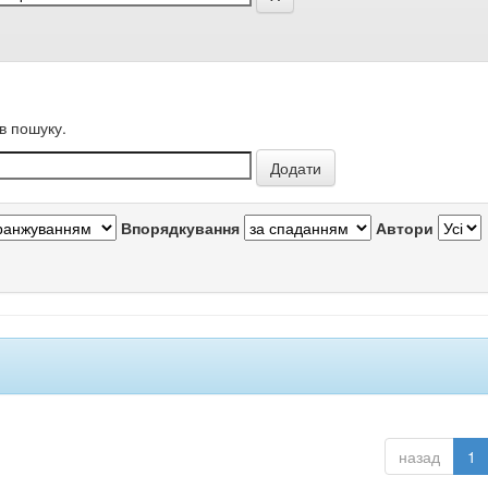
в пошуку.
Впорядкування
Автори
назад
1