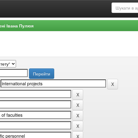
ені Івана Пулюя