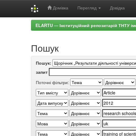
Домівка
Перегляд
Довідка
Skip
ELARTU — Інституційний репозитарій ТНТУ ім
navigation
Пошук
Пошук:
запит
Поточні фільтри: