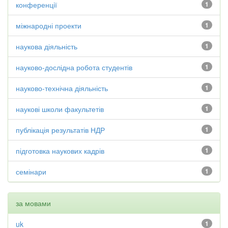
конференції
1
міжнародні проекти
1
наукова діяльність
1
науково-дослідна робота студентів
1
науково-технічна діяльність
1
наукові школи факультетів
1
публікація результатів НДР
1
підготовка наукових кадрів
1
семінари
1
за мовами
uk
1