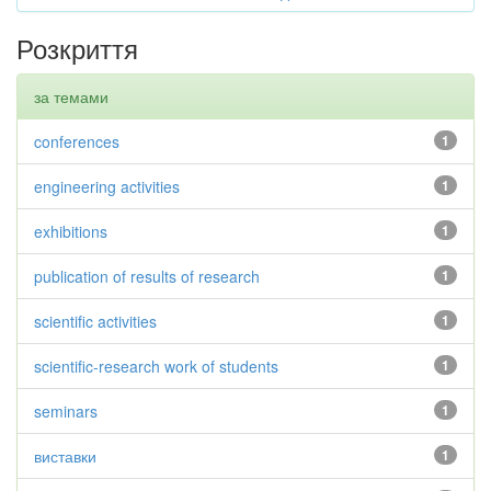
Розкриття
за темами
conferences
1
engineering activities
1
exhibitions
1
publication of results of research
1
scientific activities
1
scientific-research work of students
1
seminars
1
виставки
1