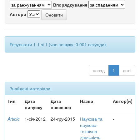
Впорядкування
Автори
Результати 1-1 зі 1 (час пошуку: 0.001 секунди).
назад
1
далі
Знайдені матеріали:
Тип
Дата
Дата
Назва
Автор(и)
випуску
внесення
Article
1-січ-2012
24-гру-2015
Наукова та
-
науково-
технічна
діяльність