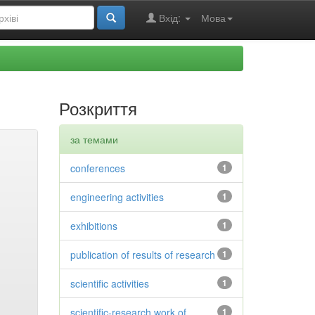
Вхід:
Мова
Розкриття
за темами
conferences
1
engineering activities
1
exhibitions
1
publication of results of research
1
scientific activities
1
scientific-research work of
1