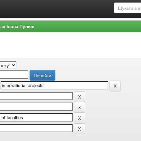
ені Івана Пулюя