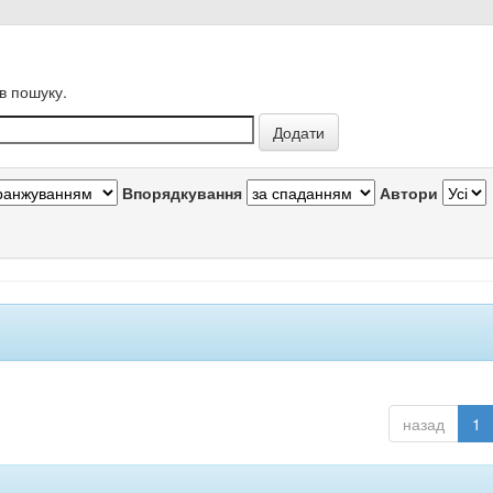
в пошуку.
Впорядкування
Автори
назад
1