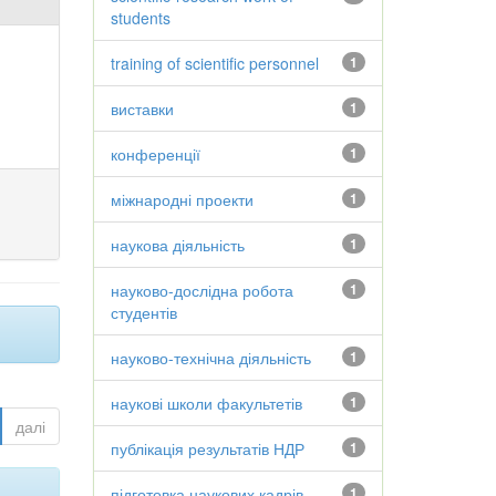
students
training of scientific personnel
1
виставки
1
конференції
1
міжнародні проекти
1
наукова діяльність
1
науково-дослідна робота
1
студентів
науково-технічна діяльність
1
наукові школи факультетів
1
далі
публікація результатів НДР
1
підготовка наукових кадрів
1