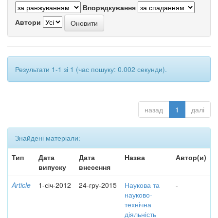
Впорядкування
Автори
Результати 1-1 зі 1 (час пошуку: 0.002 секунди).
назад
1
далі
Знайдені матеріали:
Тип
Дата
Дата
Назва
Автор(и)
випуску
внесення
Article
1-січ-2012
24-гру-2015
Наукова та
-
науково-
технічна
діяльність