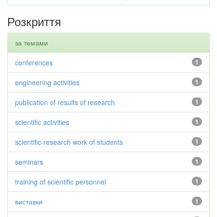
Розкриття
за темами
conferences
1
engineering activities
1
publication of results of research
1
scientific activities
1
scientific-research work of students
1
seminars
1
training of scientific personnel
1
виставки
1