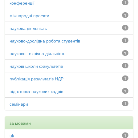
конференції
1
міжнародні проекти
1
наукова діяльність
1
науково-дослідна робота студентів
1
науково-технічна діяльність
1
наукові школи факультетів
1
публікація результатів НДР
1
підготовка наукових кадрів
1
семінари
1
за мовами
uk
1