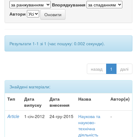
Впорядкування
Автори
Результати 1-1 зі 1 (час пошуку: 0.002 секунди).
назад
1
далі
Знайдені матеріали:
Тип
Дата
Дата
Назва
Автор(и)
випуску
внесення
Article
1-січ-2012
24-гру-2015
Наукова та
-
науково-
технічна
діяльність