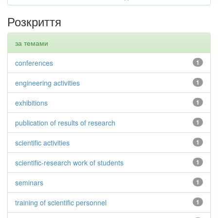
Розкриття
за темами
conferences
1
engineering activities
1
exhibitions
1
publication of results of research
1
scientific activities
1
scientific-research work of students
1
seminars
1
training of scientific personnel
1