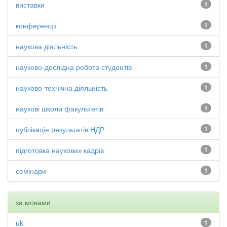
виставки
1
конференції
1
наукова діяльність
1
науково-дослідна робота студентів
1
науково-технічна діяльність
1
наукові школи факультетів
1
публікація результатів НДР
1
підготовка наукових кадрів
1
семінари
1
за мовами
uk
1