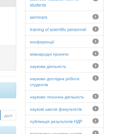
students
seminars
1
training of scientific personnel
1
конференції
1
міжнародні проекти
1
наукова діяльність
1
науково-дослідна робота
1
студентів
науково-технічна діяльність
1
наукові школи факультетів
1
далі
публікація результатів НДР
1
підготовка наукових кадрів
1