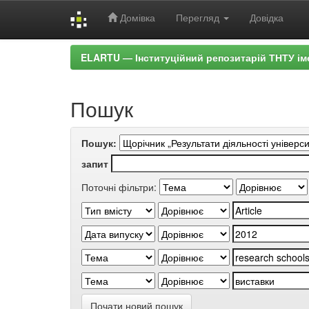
Домівка
Перегляд
Довідка
Skip
ELARTU — Інституційний репозитарій ТНТУ ім
navigation
Пошук
Пошук:
запит
Поточні фільтри:
Почати новий пошук