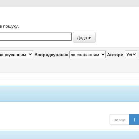
в пошуку.
Впорядкування
Автори
назад
1