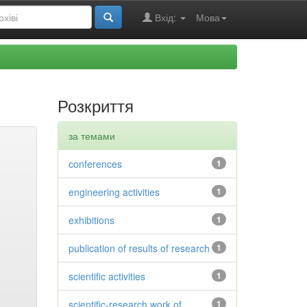
Вхід:
Мова
Розкриття
за темами
conferences
1
engineering activities
1
exhibitions
1
publication of results of research
1
scientific activities
1
scientific-research work of
1