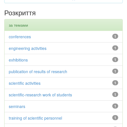
Розкриття
за темами
conferences
1
engineering activities
1
exhibitions
1
publication of results of research
1
scientific activities
1
scientific-research work of students
1
seminars
1
training of scientific personnel
1