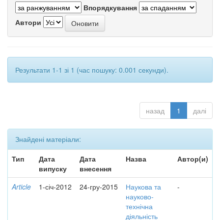
Впорядкування
Автори
Результати 1-1 зі 1 (час пошуку: 0.001 секунди).
назад
1
далі
Знайдені матеріали:
Тип
Дата
Дата
Назва
Автор(и)
випуску
внесення
Article
1-січ-2012
24-гру-2015
Наукова та
-
науково-
технічна
діяльність