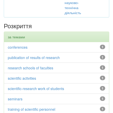
науково-
технічна
діяльність
Розкриття
за темами
conferences
1
publication of results of research
1
research schools of faculties
1
scientific activities
1
scientific-research work of students
1
seminars
1
training of scientific personnel
1