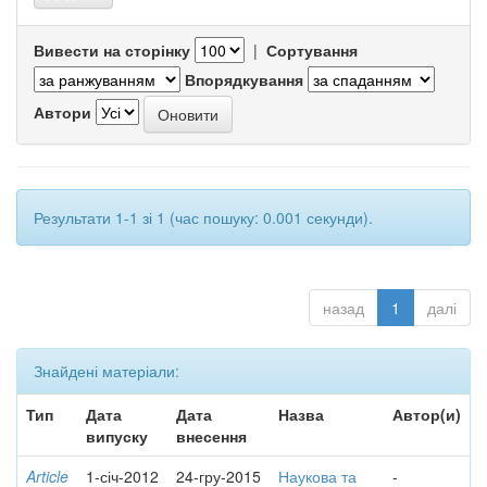
Вивести на сторінку
|
Сортування
Впорядкування
Автори
Результати 1-1 зі 1 (час пошуку: 0.001 секунди).
назад
1
далі
Знайдені матеріали:
Тип
Дата
Дата
Назва
Автор(и)
випуску
внесення
Article
1-січ-2012
24-гру-2015
Наукова та
-