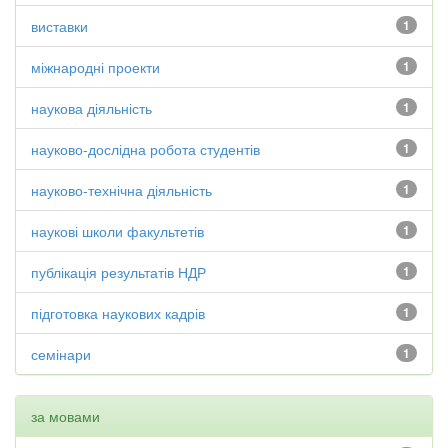
виставки
1
міжнародні проекти
1
наукова діяльність
1
науково-дослідна робота студентів
1
науково-технічна діяльність
1
наукові школи факультетів
1
публікація результатів НДР
1
підготовка наукових кадрів
1
семінари
1
за мовами