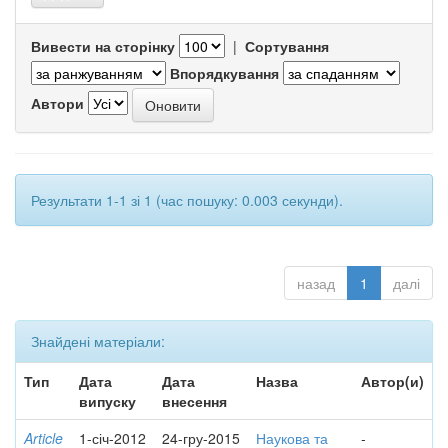
Вивести на сторінку
|
Сортування
Впорядкування
Автори
Результати 1-1 зі 1 (час пошуку: 0.003 секунди).
назад
1
далі
Знайдені матеріали:
Тип
Дата
Дата
Назва
Автор(и)
випуску
внесення
Article
1-січ-2012
24-гру-2015
Наукова та
-