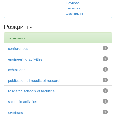
науково-
технічна
діяльність
Розкриття
за темами
conferences
1
engineering activities
1
exhibitions
1
publication of results of research
1
research schools of faculties
1
scientific activities
1
seminars
1