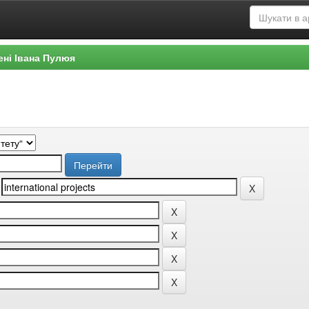
ені Івана Пулюя