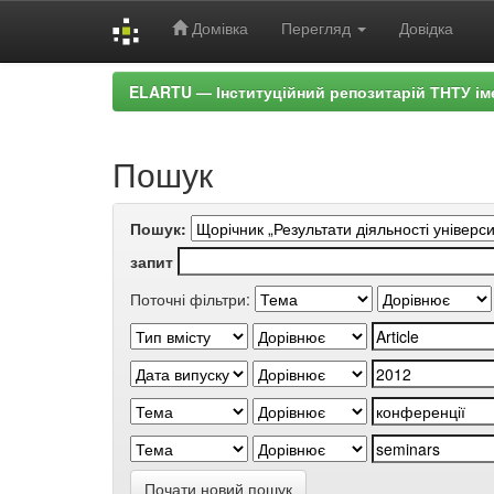
Домівка
Перегляд
Довідка
Skip
ELARTU — Інституційний репозитарій ТНТУ ім
navigation
Пошук
Пошук:
запит
Поточні фільтри:
Почати новий пошук