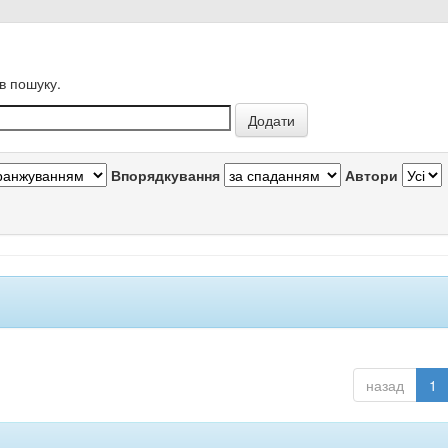
в пошуку.
Впорядкування
Автори
назад
1