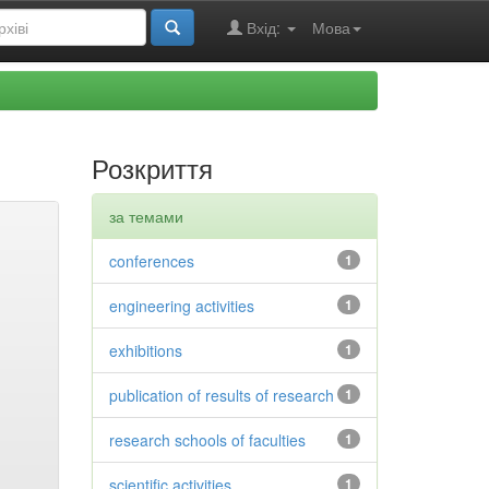
Вхід:
Мова
Розкриття
за темами
conferences
1
engineering activities
1
exhibitions
1
publication of results of research
1
research schools of faculties
1
scientific activities
1