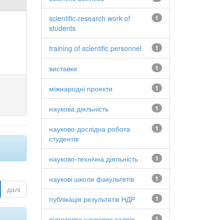
scientific-research work of
1
students
training of scientific personnel
1
виставки
1
міжнародні проекти
1
наукова діяльність
1
науково-дослідна робота
1
студентів
науково-технічна діяльність
1
наукові школи факультетів
1
далі
публікація результатів НДР
1
підготовка наукових кадрів
1