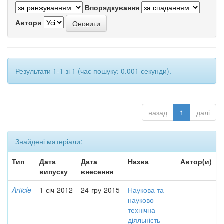
Впорядкування
Автори
Результати 1-1 зі 1 (час пошуку: 0.001 секунди).
назад
1
далі
Знайдені матеріали:
Тип
Дата
Дата
Назва
Автор(и)
випуску
внесення
Article
1-січ-2012
24-гру-2015
Наукова та
-
науково-
технічна
діяльність