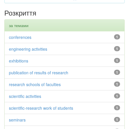
Розкриття
за темами
conferences
1
engineering activities
1
exhibitions
1
publication of results of research
1
research schools of faculties
1
scientific activities
1
scientific-research work of students
1
seminars
1