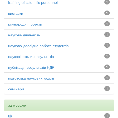
training of scientific personnel
1
виставки
1
міжнародні проекти
1
наукова діяльність
1
науково-дослідна робота студентів
1
наукові школи факультетів
1
публікація результатів НДР
1
підготовка наукових кадрів
1
семінари
1
за мовами
uk
1