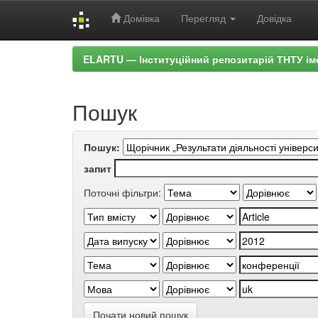
Домівка
Перегляд
Довідка
Skip
ELARTU — Інституційний репозитарій ТНТУ ім
navigation
Пошук
Пошук:
запит
Поточні фільтри:
Почати новий пошук