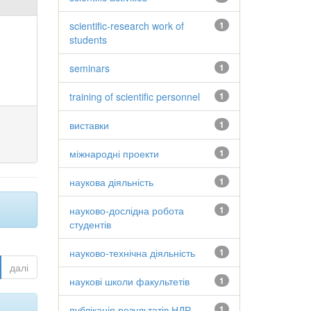
scientific-research work of
1
students
seminars
1
training of scientific personnel
1
виставки
1
міжнародні проекти
1
наукова діяльність
1
науково-дослідна робота
1
студентів
науково-технічна діяльність
1
далі
наукові школи факультетів
1
публікація результатів НДР
1