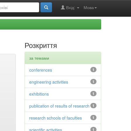
Вхід:
Мова
Розкриття
за темами
conferences
1
engineering activities
1
exhibitions
1
publication of results of research
1
research schools of faculties
1
scientific activities
1