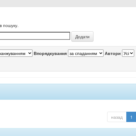
в пошуку.
Впорядкування
Автори
назад
1