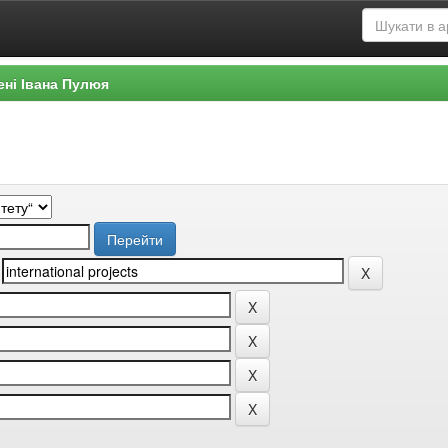
ені Івана Пулюя