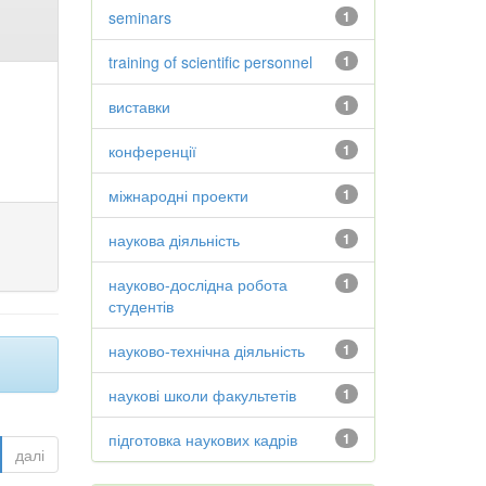
seminars
1
training of scientific personnel
1
виставки
1
конференції
1
міжнародні проекти
1
наукова діяльність
1
науково-дослідна робота
1
студентів
науково-технічна діяльність
1
наукові школи факультетів
1
підготовка наукових кадрів
1
далі