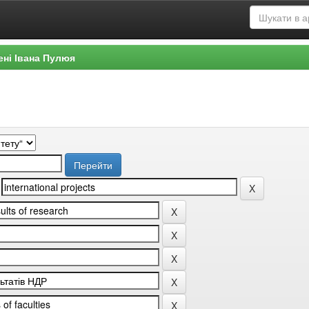
ені Івана Пулюя