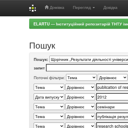
Домівка
Перегляд
Довідка
Skip
ELARTU — Інституційний репозитарій ТНТУ ім
navigation
Пошук
Пошук:
запит
Поточні фільтри: