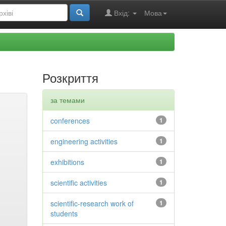
Вхід:
Мова
Розкриття
за темами
conferences
1
engineering activities
1
exhibitions
1
scientific activities
1
scientific-research work of
1
students