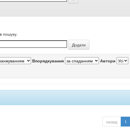
в пошуку.
Впорядкування
Автори
назад
1