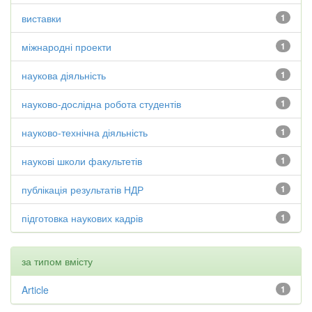
виставки
1
міжнародні проекти
1
наукова діяльність
1
науково-дослідна робота студентів
1
науково-технічна діяльність
1
наукові школи факультетів
1
публікація результатів НДР
1
підготовка наукових кадрів
1
за типом вмісту
Article
1