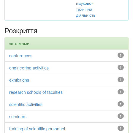
науково-
технічна
діяльність
Розкриття
за темами
conferences
1
engineering activities
1
exhibitions
1
research schools of faculties
1
scientific activities
1
seminars
1
training of scientific personnel
1