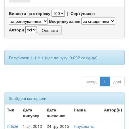
Вивести на сторінку
|
Сортування
Впорядкування
Автори
Результати 1-1 зі 1 (час пошуку: 0.002 секунди).
назад
1
далі
Знайдені матеріали:
Тип
Дата
Дата
Назва
Автор(и)
випуску
внесення
Article
1-січ-2012
24-гру-2015
Наукова та
-