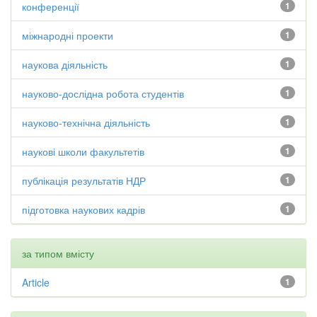
конференції
1
міжнародні проекти
1
наукова діяльність
1
науково-дослідна робота студентів
1
науково-технічна діяльність
1
наукові школи факультетів
1
публікація результатів НДР
1
підготовка наукових кадрів
1
за типом вмісту
Article
1