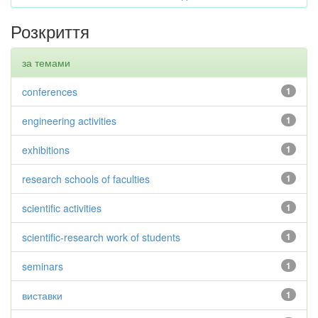
Розкриття
за темами
conferences
1
engineering activities
1
exhibitions
1
research schools of faculties
1
scientific activities
1
scientific-research work of students
1
seminars
1
виставки
1