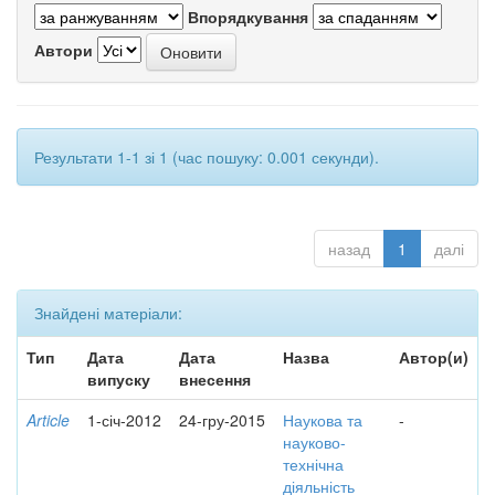
Впорядкування
Автори
Результати 1-1 зі 1 (час пошуку: 0.001 секунди).
назад
1
далі
Знайдені матеріали:
Тип
Дата
Дата
Назва
Автор(и)
випуску
внесення
Article
1-січ-2012
24-гру-2015
Наукова та
-
науково-
технічна
діяльність