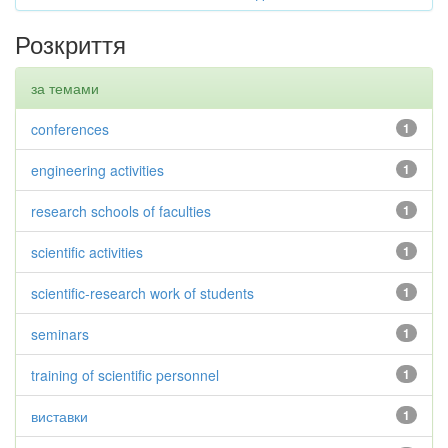
Розкриття
за темами
conferences
1
engineering activities
1
research schools of faculties
1
scientific activities
1
scientific-research work of students
1
seminars
1
training of scientific personnel
1
виставки
1