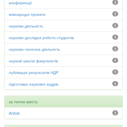
конференції
1
міжнародні проекти
1
наукова діяльність
1
науково-дослідна робота студентів
1
науково-технічна діяльність
1
наукові школи факультетів
1
публікація результатів НДР
1
підготовка наукових кадрів
1
за типом вмісту
Article
1