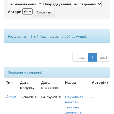
Впорядкування
Автори
Результати 1-1 зі 1 (час пошуку: 0.001 секунди).
назад
1
далі
Знайдені матеріали:
Тип
Дата
Дата
Назва
Автор(и)
випуску
внесення
Article
1-січ-2012
24-гру-2015
Наукова та
-
науково-
технічна
діяльність