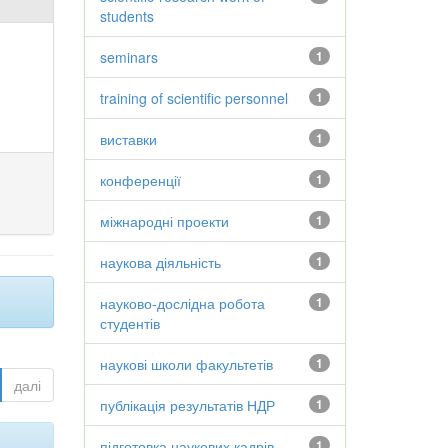
students
seminars
1
training of scientific personnel
1
виставки
1
конференції
1
міжнародні проекти
1
наукова діяльність
1
науково-дослідна робота
1
студентів
наукові школи факультетів
1
далі
публікація результатів НДР
1
підготовка наукових кадрів
1