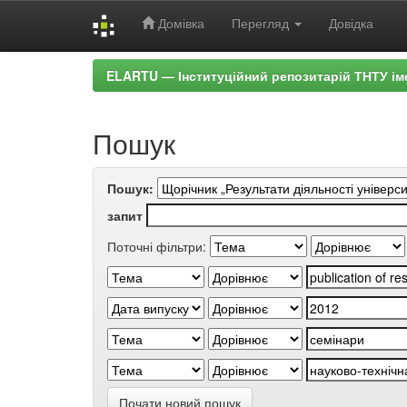
Домівка
Перегляд
Довідка
Skip
ELARTU — Інституційний репозитарій ТНТУ ім
navigation
Пошук
Пошук:
запит
Поточні фільтри:
Почати новий пошук