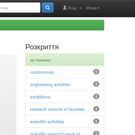
Вхід:
Мова
Розкриття
за темами
conferences
1
engineering activities
1
exhibitions
1
research schools of faculties
1
scientific activities
1
scientific-research work of
1