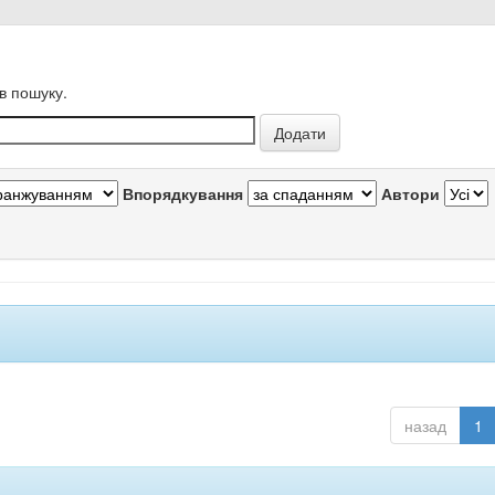
в пошуку.
Впорядкування
Автори
назад
1