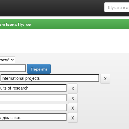
ені Івана Пулюя