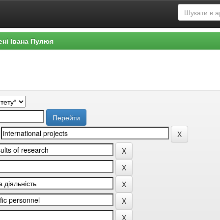
ені Івана Пулюя