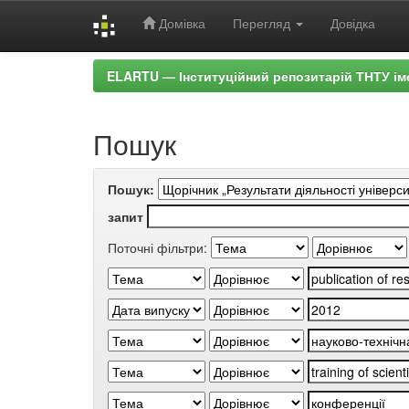
Домівка
Перегляд
Довідка
Skip
ELARTU — Інституційний репозитарій ТНТУ ім
navigation
Пошук
Пошук:
запит
Поточні фільтри: