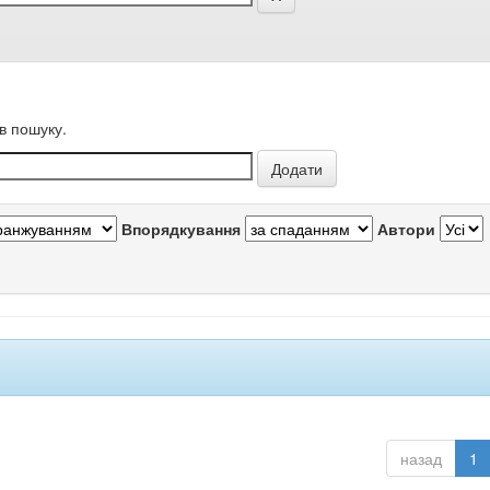
в пошуку.
Впорядкування
Автори
назад
1