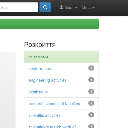
Вхід:
Мова
Розкриття
за темами
conferences
1
engineering activities
1
exhibitions
1
research schools of faculties
1
scientific activities
1
scientific-research work of
1