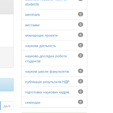
students
seminars
1
виставки
1
міжнародні проекти
1
наукова діяльність
1
науково-дослідна робота
1
студентів
наукові школи факультетів
1
публікація результатів НДР
1
підготовка наукових кадрів
1
семінари
1
далі