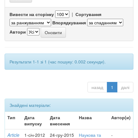
Вивести на сторінку
|
Сортування
Впорядкування
Автори
Результати 1-1 зі 1 (час пошуку: 0.002 секунди).
назад
1
далі
Знайдені матеріали:
Тип
Дата
Дата
Назва
Автор(и)
випуску
внесення
Article
1-січ-2012
24-гру-2015
Наукова та
-