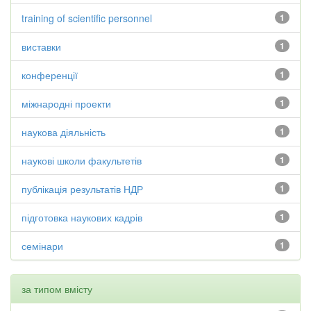
training of scientific personnel
1
виставки
1
конференції
1
міжнародні проекти
1
наукова діяльність
1
наукові школи факультетів
1
публікація результатів НДР
1
підготовка наукових кадрів
1
семінари
1
за типом вмісту