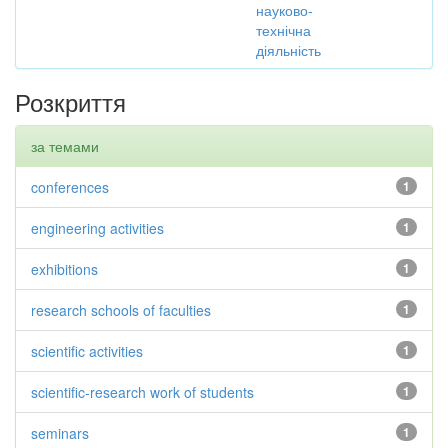
науково-
технічна
діяльність
Розкриття
за темами
conferences
1
engineering activities
1
exhibitions
1
research schools of faculties
1
scientific activities
1
scientific-research work of students
1
seminars
1