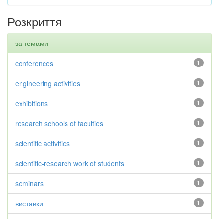
Розкриття
за темами
conferences
1
engineering activities
1
exhibitions
1
research schools of faculties
1
scientific activities
1
scientific-research work of students
1
seminars
1
виставки
1