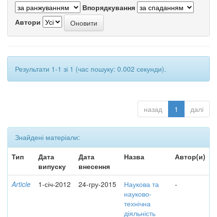
Впорядкування
Автори
Результати 1-1 зі 1 (час пошуку: 0.002 секунди).
назад
1
далі
Знайдені матеріали:
Тип
Дата
Дата
Назва
Автор(и)
випуску
внесення
Article
1-січ-2012
24-гру-2015
Наукова та
-
науково-
технічна
діяльність