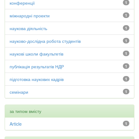
конференції
1
міжнародні проекти
1
наукова діяльність
1
науково-дослідна робота студентів
1
наукові школи факультетів
1
публікація результатів НДР
1
підготовка наукових кадрів
1
семінари
1
за типом вмісту
Article
1