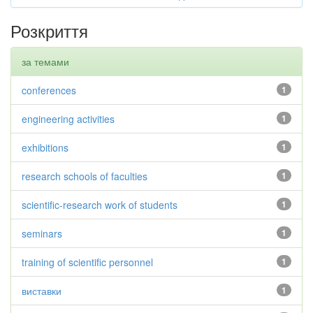
Розкриття
за темами
conferences
1
engineering activities
1
exhibitions
1
research schools of faculties
1
scientific-research work of students
1
seminars
1
training of scientific personnel
1
виставки
1