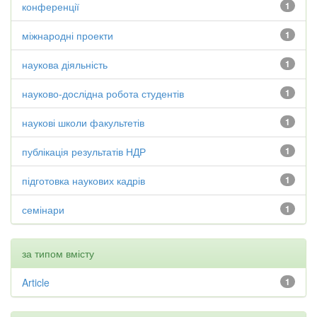
конференції
1
міжнародні проекти
1
наукова діяльність
1
науково-дослідна робота студентів
1
наукові школи факультетів
1
публікація результатів НДР
1
підготовка наукових кадрів
1
семінари
1
за типом вмісту
Article
1