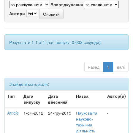
Впорядкування
Автори
Результати 1-1 зі 1 (час пошуку: 0.002 секунди).
назад
1
далі
Знайдені матеріали:
Тип
Дата
Дата
Назва
Автор(и)
випуску
внесення
Article
1-січ-2012
24-гру-2015
Наукова та
-
науково-
технічна
діяльність