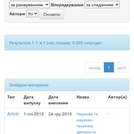
Впорядкування
Автори
Результати 1-1 зі 1 (час пошуку: 0.002 секунди).
назад
1
далі
Знайдені матеріали:
Тип
Дата
Дата
Назва
Автор(и)
випуску
внесення
Article
1-січ-2012
24-гру-2015
Наукова та
-
науково-
технічна
діяльність