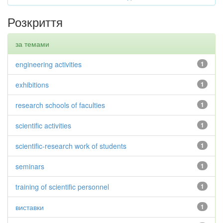
Розкриття
за темами
engineering activities
1
exhibitions
1
research schools of faculties
1
scientific activities
1
scientific-research work of students
1
seminars
1
training of scientific personnel
1
виставки
1