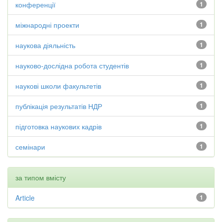
конференції
1
міжнародні проекти
1
наукова діяльність
1
науково-дослідна робота студентів
1
наукові школи факультетів
1
публікація результатів НДР
1
підготовка наукових кадрів
1
семінари
1
за типом вмісту
Article
1