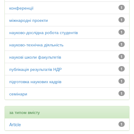
конференції
1
міжнародні проекти
1
науково-дослідна робота студентів
1
науково-технічна діяльність
1
наукові школи факультетів
1
публікація результатів НДР
1
підготовка наукових кадрів
1
семінари
1
за типом вмісту
Article
1