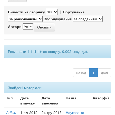
Вивести на сторінку
|
Сортування
Впорядкування
Автори
Результати 1-1 зі 1 (час пошуку: 0.002 секунди).
назад
1
далі
Знайдені матеріали:
Тип
Дата
Дата
Назва
Автор(и)
випуску
внесення
Article
1-січ-2012
24-гру-2015
Наукова та
-