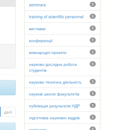
seminars
1
training of scientific personnel
1
виставки
1
конференції
1
міжнародні проекти
1
науково-дослідна робота
1
студентів
науково-технічна діяльність
1
наукові школи факультетів
1
публікація результатів НДР
1
далі
підготовка наукових кадрів
1
семінари
1