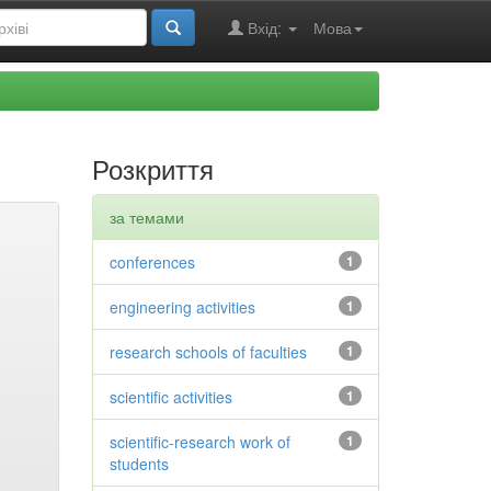
Вхід:
Мова
Розкриття
за темами
conferences
1
engineering activities
1
research schools of faculties
1
scientific activities
1
scientific-research work of
1
students