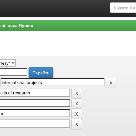
ені Івана Пулюя