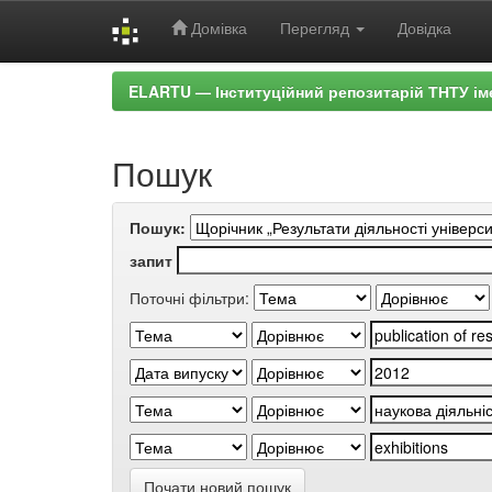
Домівка
Перегляд
Довідка
Skip
ELARTU — Інституційний репозитарій ТНТУ ім
navigation
Пошук
Пошук:
запит
Поточні фільтри:
Почати новий пошук