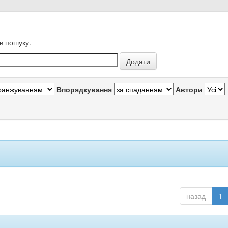
в пошуку.
Впорядкування
Автори
назад
1