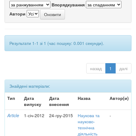
Впорядкування
Автори
Результати 1-1 зі 1 (час пошуку: 0.001 секунди).
назад
1
далі
Знайдені матеріали:
Тип
Дата
Дата
Назва
Автор(и)
випуску
внесення
Article
1-січ-2012
24-гру-2015
Наукова та
-
науково-
технічна
діяльність