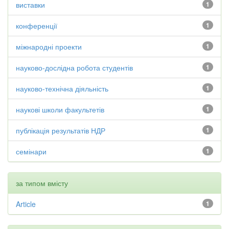
виставки
1
конференції
1
міжнародні проекти
1
науково-дослідна робота студентів
1
науково-технічна діяльність
1
наукові школи факультетів
1
публікація результатів НДР
1
семінари
1
за типом вмісту
Article
1