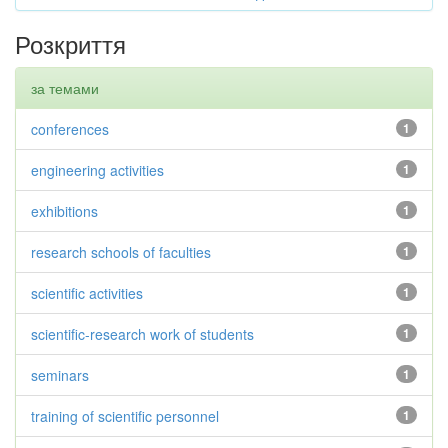
Розкриття
за темами
conferences
1
engineering activities
1
exhibitions
1
research schools of faculties
1
scientific activities
1
scientific-research work of students
1
seminars
1
training of scientific personnel
1