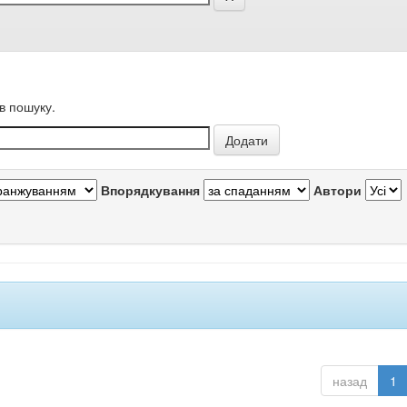
в пошуку.
Впорядкування
Автори
назад
1