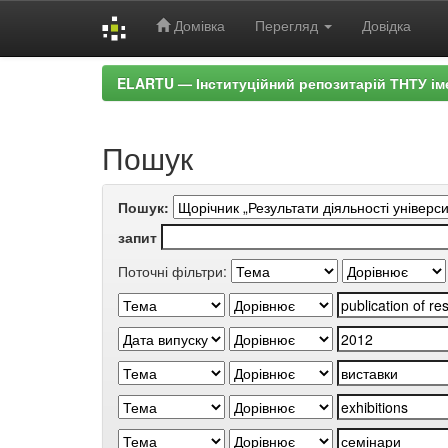
Домівка
Перегляд
Довідка
Skip
ELARTU — Інституційний репозитарій ТНТУ ім
navigation
Пошук
Пошук:
запит
Поточні фільтри: