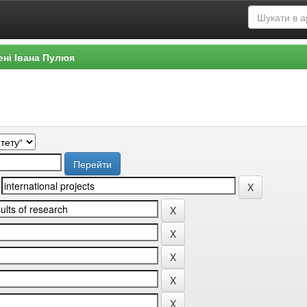
ені Івана Пулюя