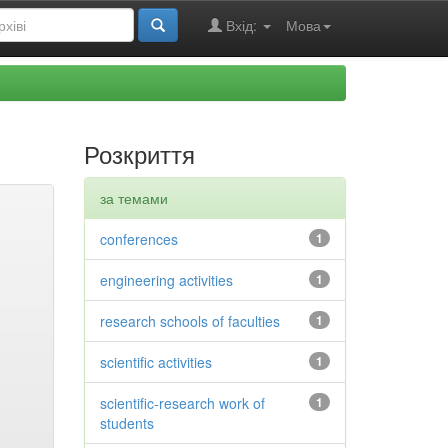
Вхід:
Мова
Розкриття
за темами
conferences
1
engineering activities
1
research schools of faculties
1
scientific activities
1
scientific-research work of
1
students