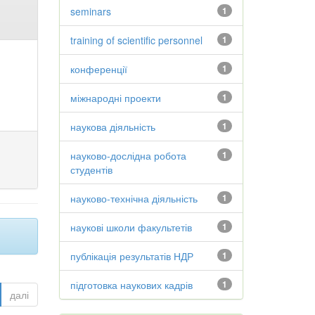
seminars
1
training of scientific personnel
1
конференції
1
міжнародні проекти
1
наукова діяльність
1
науково-дослідна робота
1
студентів
науково-технічна діяльність
1
наукові школи факультетів
1
публікація результатів НДР
1
підготовка наукових кадрів
1
далі